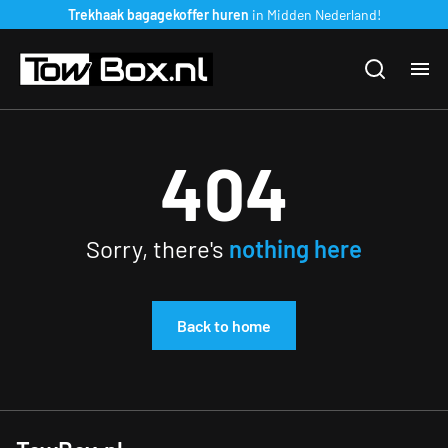
Trekhaak bagagekoffer huren
in Midden Nederland!
Ho
404
Ve
Co
Sorry, there's
nothing here
Ge
Back to home