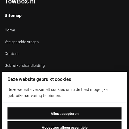
TowBox.nl
Sitemap
Home
Veelgestelde vragen
Contact
Gebruikershandleiding
Deze website gebruikt cookies
Verhuurvoorwaarden
Deze website verzamelt cookies om u de best mogelijke
gebruikerservaring te bieden.
Verhuurvoorwaarden
Alles accepteren
Accepteer alleen essentiële